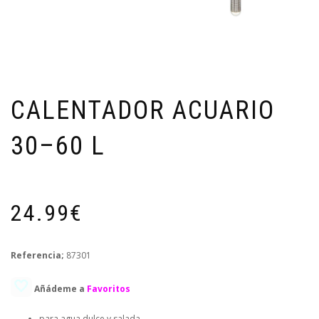
CALENTADOR ACUARIO
30–60 L
24.99€
Referencia;
87301
🤍
Añádeme a
Favoritos
para agua dulce y salada