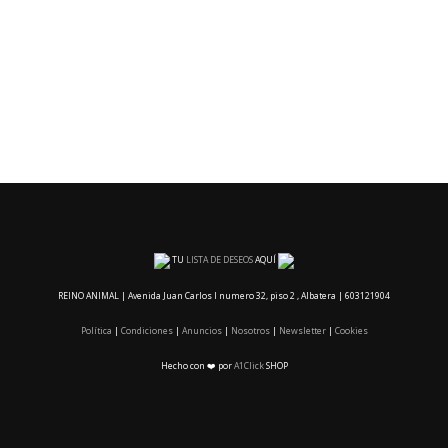
TU
LISTA DE DESEOS
AQUÍ
REINO ANIMAL | Avenida Juan Carlos I numero 32, piso 2 , Albatera | 603121904
Política
|
Condiciones
|
Anuncios
|
Nosotros
|
Newsletter
|
Cookies
Hecho con ❤️ por
A1Click
SHOP