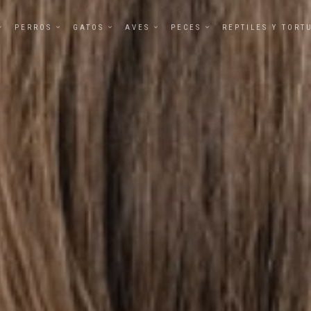
PERROS
GATOS
AVES
PECES
REPTILES Y TORT